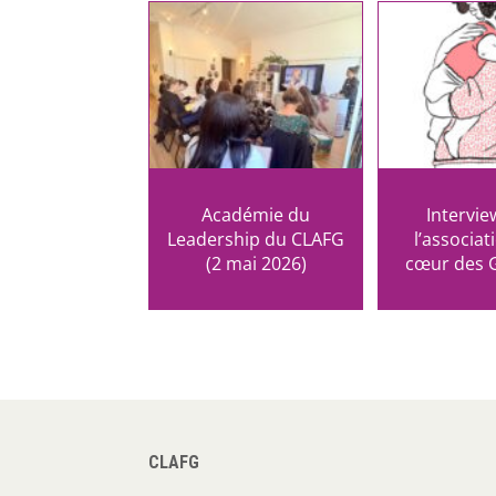
Académie du
Intervie
Leadership du CLAFG
l’associat
(2 mai 2026)
cœur des G
CLAFG