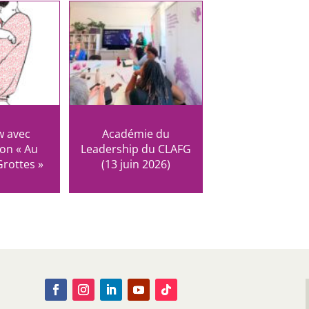
w avec
Académie du
ion « Au
Leadership du CLAFG
rottes »
(13 juin 2026)