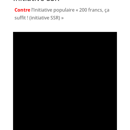
Contre
l’Initiative populaire « 200 francs, ça
suffit ! (initiative SSR) »