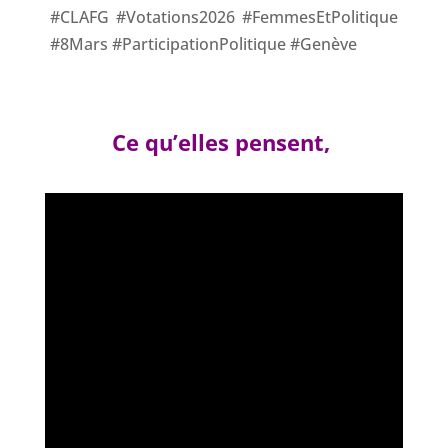
#CLAFG #Votations2026 #FemmesEtPolitique
#8Mars #ParticipationPolitique #Genève
Ce qu’elles pensent,