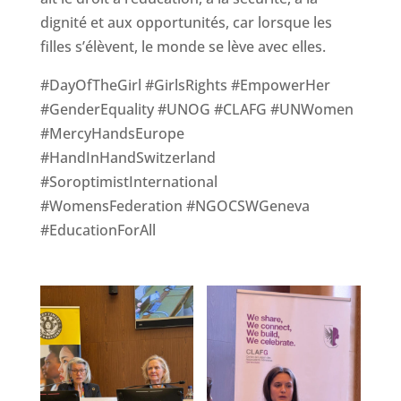
dignité et aux opportunités, car lorsque les
filles s’élèvent, le monde se lève avec elles.
#DayOfTheGirl #GirlsRights #EmpowerHer
#GenderEquality #UNOG #CLAFG #UNWomen
#MercyHandsEurope
#HandInHandSwitzerland
#SoroptimistInternational
#WomensFederation #NGOCSWGeneva
#EducationForAll