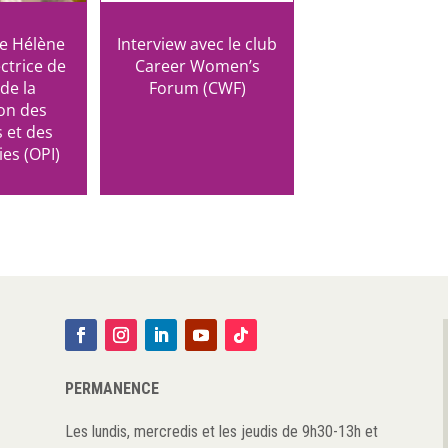
de Hélène
Interview avec le club
ctrice de
Career Women’s
 de la
Forum (CWF)
on des
s et des
es (OPI)
PERMANENCE
Les lundis, mercredis et les jeudis de 9h30-13h et