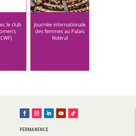
ec le club
Journée internationale
omen’s
des femmes au Palais
(CWF)
fédéral
PERMANENCE