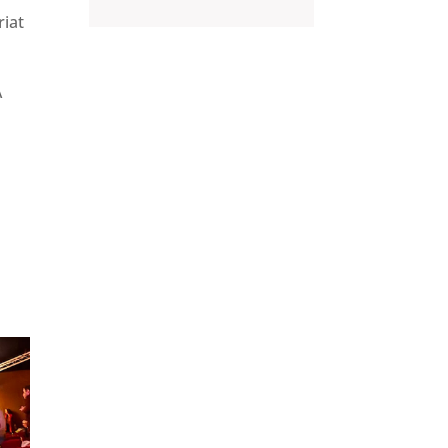
riat
A