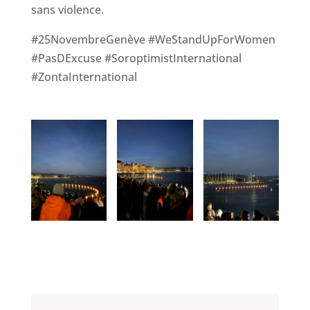
sans violence.
#25NovembreGenève #WeStandUpForWomen
#PasDExcuse #SoroptimistInternational
#ZontaInternational