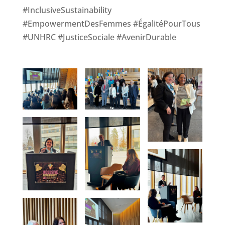
#InclusiveSustainability
#EmpowermentDesFemmes #ÉgalitéPourTous
#UNHRC #JusticeSociale #AvenirDurable