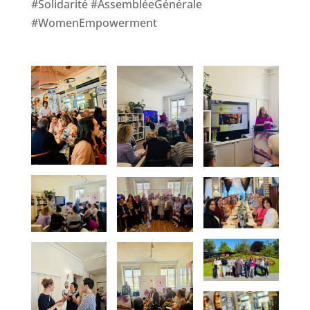
#Solidarité #AssembléeGénérale
#WomenEmpowerment