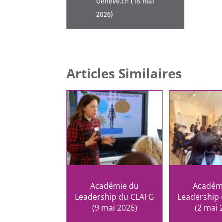
Geneve.ch (18 mai
2026)
Articles Similaires
Académie du
Académ
Leadership du CLAFG
Leadership
(9 mai 2026)
(2 mai 