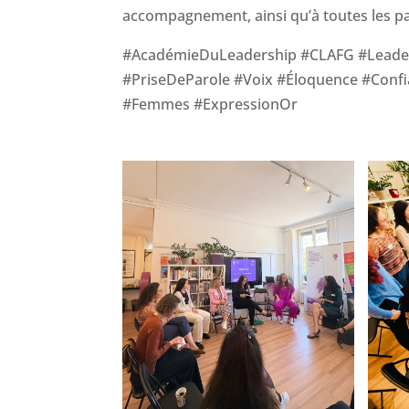
accompagnement, ainsi qu’à toutes les pa
#AcadémieDuLeadership #CLAFG #Leader
#PriseDeParole #Voix #Éloquence #Con
#Femmes #ExpressionOr